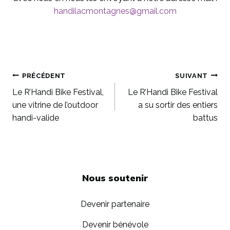
handilacmontagnes@gmail.com
Navigation
PRÉCÉDENT
SUIVANT
Le R’Handi Bike Festival,
Le R’Handi Bike Festival
de
une vitrine de l’outdoor
a su sortir des entiers
handi-valide
battus
l’article
Nous soutenir
Devenir partenaire
Devenir bénévole