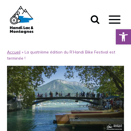
Aller
au
contenu
Ouvrir la 
Accueil
»
La quatrième édition du R’Handi Bike Festival est
terminée !