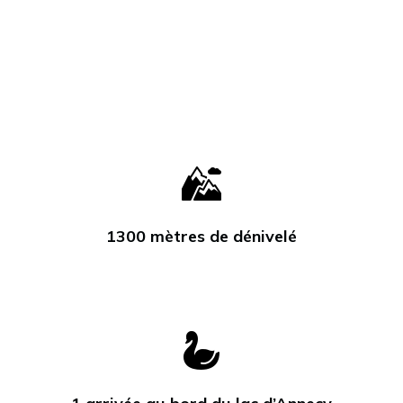
1
1300 mètres de dénivelé
3
0
0
m
è
t
r