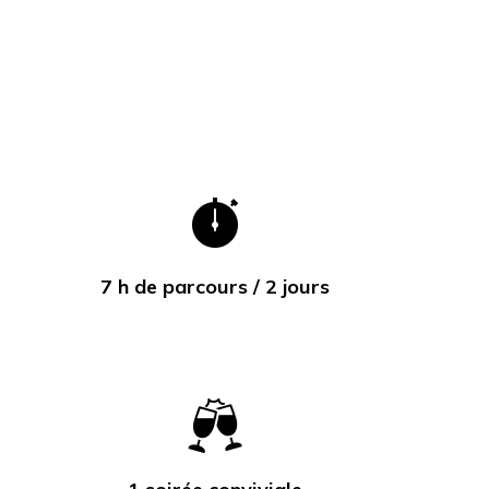
7
7 h de parcours / 2 jours
h
d
e
p
a
r
c