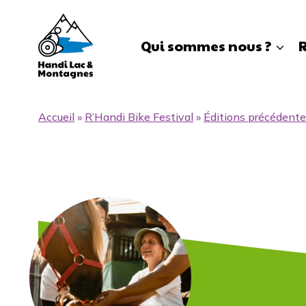
Aller
au
contenu
Qui sommes nous ?
R
Accueil
»
R’Handi Bike Festival
»
Éditions précédent