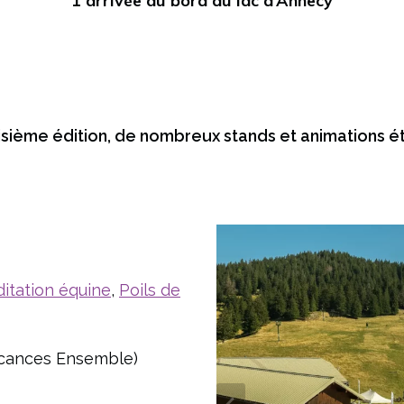
1 arrivée au bord du lac d’Annecy
e
s
d
e
d
é
isième édition, de nombreux stands et animations ét
n
i
v
e
l
é
itation équine
,
Poils de
Vacances Ensemble)