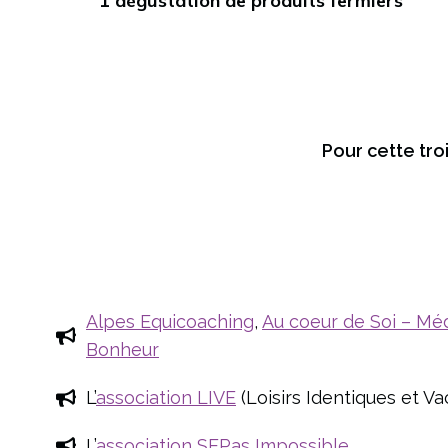
1 dégustation de produits fermiers
g
e
s
Pour cette tro
Alpes Equicoaching
,
Au coeur de Soi – Méd
Bonheur
L’
association LIVE
(Loisirs Identiques et 
L’
association SEPas Impossible