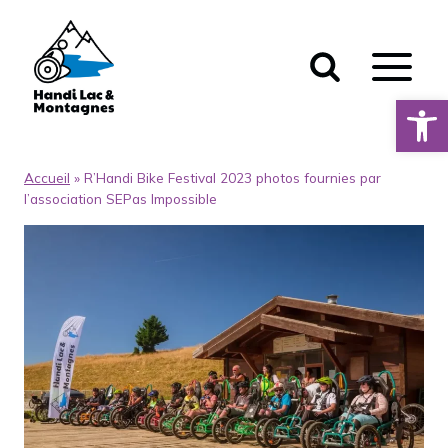
Aller
au
contenu
Ouvrir la 
Accueil
»
R’Handi Bike Festival 2023 photos fournies par
l’association SEPas Impossible